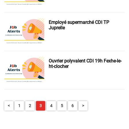
Employé supermarché CDI TP
Juprelle
Ouvrier polyvalent CDI 19h Fexhe-le-
ht-clocher
<
1
2
3
4
5
6
>