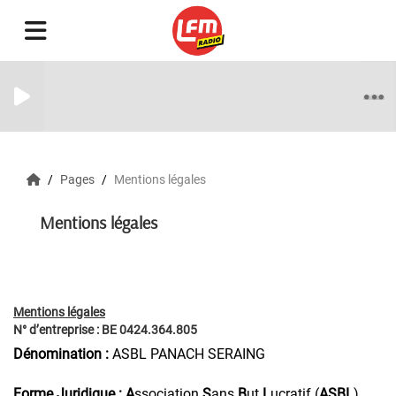
Pages
Mentions légales
Mentions légales
Mentions légales
N° d’entreprise : BE 0424.364.805
Dénomination :
ASBL PANACH SERAING
Forme Juridique :
A
ssociation
S
ans
B
ut
L
ucratif (
ASBL
)