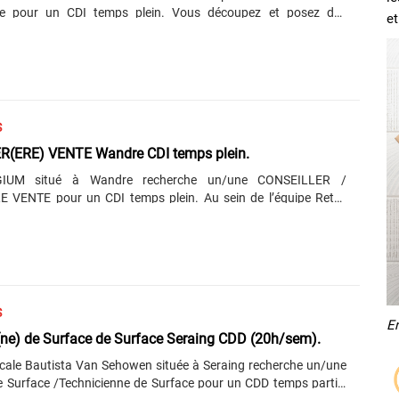
r un CDI temps plein. Vous découpez et posez des
et
us effectuez du plafonnage, de l’enduisage et des joins de
s faites des ragréages de baies de fenêtres/portes. Vous avez
 occasionnels avec les clients. Vous êtes autonome, efficace et
 Vous avez l’esprit d’équipe et faites preuve d’une bonne
français (niveau
ous avez entre 2 et 5 ans d’expérience en tant que......
S
CONSEILLER(ERE) VENTE Wandre CDI temps plein.
GIUM situé à Wandre recherche un/une CONSEILLER /
 VENTE pour un CDI temps plein. Au sein de l’équipe Retail
participez activement au pilotage opérationnel de votre magasin
antir l’atteinte des objectifs de performances attendus.
par le responsable de magasin auquel vous reportez, votre
entrée sur l’atteinte du budget de chiffre d’affaires et la
ez démontré vos talents
au cours d’une expérience réussie idéalement acquise dans
S
E
Technicien(ne) de Surface de Surface Seraing CDD (20h/sem).
ale Bautista Van Sehowen située à Seraing recherche un/une
e Surface /Technicienne de Surface pour un CDD temps partiel