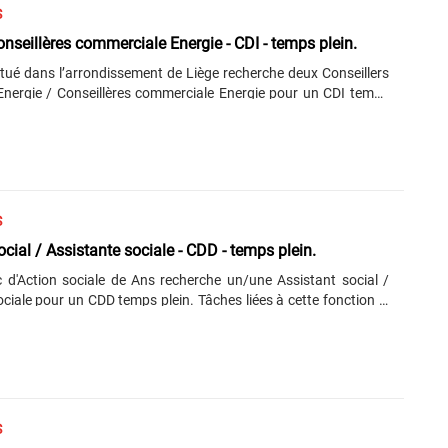
n.care@animagroup.be...
S
onseillères commerciale Energie - CDI - temps plein.
tué dans l’arrondissement de Liège recherche deux Conseillers
nergie / Conseillères commerciale Energie pour un CDI temps
ssions principales seront : Assurer la prospection de clients et
a vente de produits énergie auprès d’indépendants et/ou de
 Développer un portefeuille clients et le fidéliser en proposant des
ires et adaptées ; Construire la relation commerciale avec votre
vous êtes le référent et le point de contact ; Recontacter les
’assurer le service......
S
ocial / Assistante sociale - CDD - temps plein.
c d'Action sociale de Ans recherche un/une Assistant social /
ciale pour un CDD temps plein. Tâches liées à cette fonction : -
t traiter de façon autonome les demandes d’aides sociales
 relatives au droit à l’intégration sociale et à l’aide sociale
Assurer l’accompagnement des usagers du CPAS, - Participer aux
quipe, collaborer avec les services spécialisés du CPAS et les
e d'un baccalauréat en Assistant
. Une......
S