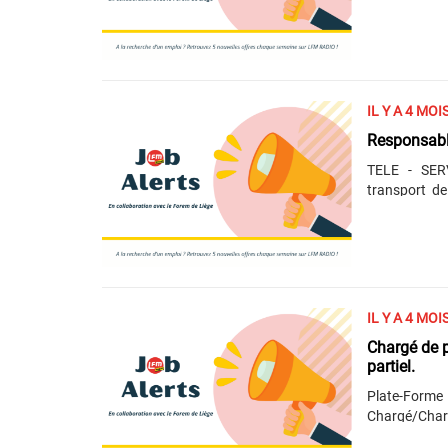
(20h/sem). E
les tâches su
communs en pr
…) ; Gestio
(Rangement, r
poubelles ;
IL Y A 4 MOI
poubelle,......
Responsable
TELE - SER
transport de
Responsabl
opérationnel
réduite (PMR).
garantir la 
collaboratio
il/elle organ
IL Y A 4 MOI
Chargé de p
partiel.
Plate-Forme 
Chargé/Charg
Vos missions