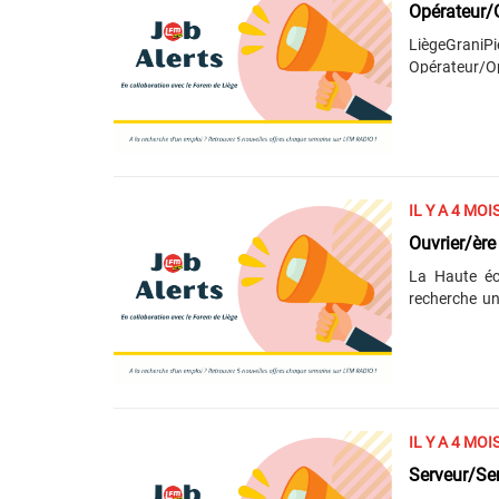
Opérateur/O
LiègeGrani
Opérateur/Op
votre travai
d'usinage et 
...) de la
préventive/c
matériaux t
technique ou
IL Y A 4 MOI
Ouvrier/ère
La Haute éc
recherche un
principal de 
d'autres ca
d’entretien 
sanitaires. 
Vous n’avez 
le sens des....
IL Y A 4 MOI
Serveur/Se