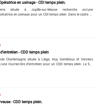
pératrice en usinage - CDI temps plein.
Pierre située à Jupille-sur-Meuse recherche un/une
ératrice en usinage pour un CDI temps plein. Dans le cadre de
l, vous contrôlez les pièces produites, identifiez les phases
les côtes de réglages (tolérances, positions, états de surfaces,
 pièce et des outils. Vous effectuez la maintenance
urative de premier niveau des équipements et intervenez sur des
els que la céramique, les minéraux. Vous avez un diplôme
 professionnel en usinage. Vous êtes autonome en......
S
 d’entretien - CDD temps plein
ole Charlemagne située à Liège, Huy, Gembloux et Verviers
/une Ouvrier/ère d’entretien pour un CDD temps plein. Le lieu
travail sera Liège. Des déplacements peuvent être à prévoir sur
mpus pour pallier des absences. En tant qu’Ouvrier/ère
vous entretenez et nettoyez des locaux, des classes et des
Un renfort à la cafétéria lors d'absences est prévu également.
pas nécessairement d’expérience. Vous êtes autonome et avez
..
S
rveuse - CDD temps plein.