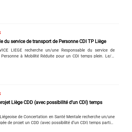
n tant que technicien(ne) de surface, nous attendons de vous
ivantes : Nettoyage des cabinets médicaux, salle d’attente, des
ofondeur ; Gestion du linge (drap, tabliers, lavettes, torchons,
n de la cuisine, salle à manger (Préparer le café le matin
emplir et vider lave-vaisselle, gestion du frigo) ; Gestion des
 Nettoyage extérieur de la maison médicale (cendrier,
S
 du service de transport de Personne CDI TP Liège
VICE LIEGE recherche un/une Responsable du service de
 Personne à Mobilité Réduite pour un CDI temps plein. Le/la
e du service de transport PMR assure la coordination
le du service de transport destiné aux personnes à mobilité
 Il/elle veille à structurer, organiser et piloter le service afin de
qualité, la fiabilité et la continuité des transports ; En
n avec son équipe et grâce à une flotte de 6 véhicules adaptés,
ise et supervise les déplacements des......
S
rojet Liège CDD (avec possibilité d’un CDI) temps
Liégeoise de Concertation en Santé Mentale recherche un/une
ée de projet un CDD (avec possibilité d’un CDI) temps partiel.
 principales seront : Soutenir la coordination locale dans le