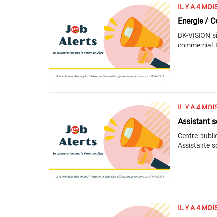
comtesdemea
IL Y A 4 MOI
Energie / C
BK-VISION si
commercial E
plein. Vos mi
effectuer l
résidentiel ;
solutions cla
client dont 
clients afin d
IL Y A 4 MOI
Assistant s
Centre publi
Assistante so
Instruire e
individuelles
générale, - 
réunions d’é
services extérieurs, … Vous êtes titulair
service social
IL Y A 4 MOI