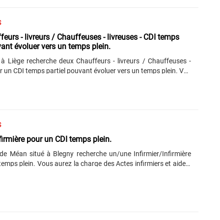
 postuler par mail à l’attention de Mme. Nivard Séverine :
saqua.com...
S
eurs - livreurs / Chauffeuses - livreuses - CDI temps
vant évoluer vers un temps plein.
à Liège recherche deux Chauffeurs - livreurs / Chauffeuses -
r un CDI temps partiel pouvant évoluer vers un temps plein. Vos
 missions seront les suivantes : Charger et décharger les
 en toute sécurité ; Assurer la livraison chez les clients
nt en Belgique), Vérifier les documents de livraison et les faire
ler toute anomalie, retard ou incident au service de dispatching,
 contrôles de base du véhicule et en assurer la propreté, Savoir
S
rrectement un CMR. Vous êtes titulaire du permis C et de la
nfirmière pour un CDI temps plein.
e Méan situé à Blegny recherche un/une Infirmier/Infirmière
emps plein. Vous aurez la charge des Actes infirmiers et aide à
âgée dans les actes de la vie quotidienne, la Préparation et
 des médicaments, pansements, soins, prise des paramètres, ...
 diplôme de l’Enseignement secondaire professionnel - 4eme
 section soins infirmiers ou d’un baccalauréat infirmier. Vous
uler, par mail, à l’attention de Mme. Hennicken Julie :