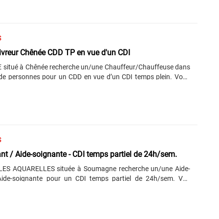
de la convention INAMI « soins psychologiques de 1ère ligne » ;
e projet et le suivi qualité. Vous avez un Master en sciences
nté publique, sciences humaines, gestion de projet, management
ions, sciences politiques ou administration publique, ingénierie
S
eloppement territorial, management des processus.......
livreur Chênée CDD TP en vue d'un CDI
 situé à Chênée recherche un/une Chauffeur/Chauffeuse dans
de personnes pour un CDD en vue d’un CDI temps plein. Vous
ivers transports de personnes dans un véhicule 9 places (8
chauffeur). La détention du permis B ainsi que la sélection
t obligatoires. Vous avez une bonne connaissance du français
vancé). La flexibilité est un atout indispensable. Vous pouvez
 envoyant votre CV à l’attention de Mme. Mme. Bayonnet Julie :
info@cbmobilite.be URL : OFFRE-FOREM-1839486.pdf ...
S
nt / Aide-soignante - CDI temps partiel de 24h/sem.
ES AQUARELLES située à Soumagne recherche un/une Aide-
Aide-soignante pour un CDI temps partiel de 24h/sem. Vos
tés seront les suivantes : Vous prodiguerez des soins d'hygiène
ez les résidents ; Vous assurerez le confort et la sécurité de ceux-
CESS) comme Aide-soignant ainsi que le Visa d'aide-soignant.