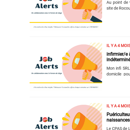
Au point de
site de Rocou
prendre les 
nettoyer les
deux ans). Vous pouvez postuler, en envoyant votre CV, à l’attention de M.
Kongjeli Fat
IL Y A 4 MOI
infirmier/e
indéterminé
Mon infi SRL
domicile po
qu’infirmier/
et d’aliment
charge le pat
les différent
toute dignit
IL Y A 4 MOI
bachelier ou..
Puériculteu
naissances
Le CPAS de L