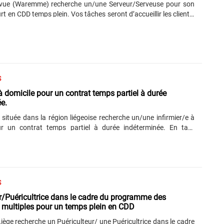
 vue (Waremme) recherche un/une Serveur/Serveuse pour son
rt en CDD temps plein. Vos tâches seront d’accueillir les clients,
commandes, les servir, encaisser les additions, débarrasser et
 tables. Vous avez votre CESS et un peu d’expérience (moins de
mir : recrutement.aupointdevue@gmail.com ...
S
 à domicile pour un contrat temps partiel à durée
e.
 située dans la région liégeoise recherche un/une infirmier/e à
ur un contrat temps partiel à durée indéterminée. En tant
ère, vous êtes capable d’assurer les soins quotidiens d’hygiène
ation, de collaborer aux soins paramédicaux, de prendre en
ient dans sa globalité psycho-médicosociale et d’interagir avec
s prestataires gravitant autour du patient afin de maintenir en
é, le patient à son domicile. Vous détenez un diplôme infirmier
S
....
r/Puéricultrice dans le cadre du programme des
 multiples pour un temps plein en CDD
iège recherche un Puériculteur/ une Puéricultrice dans le cadre