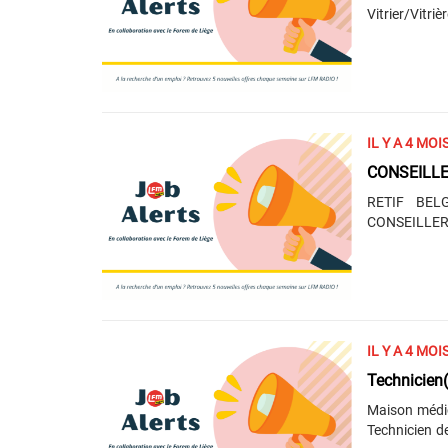
Vitrier/Vitrière pou
vitrages. Vo
plaques. Vou
des contacts
organisé·e.
communication. Vous avez une bonne connaissance du 
C2-expert). V
IL Y A 4 MOI
RETIF BEL
CONSEILLERE
RETIF, vous 
afin de gar
Accompagné 
action est c
satisfaction client. Commerçant dans l’âme, vous av
de vendeur 
IL Y A 4 MOI
un......
Maison médic
Technicien d