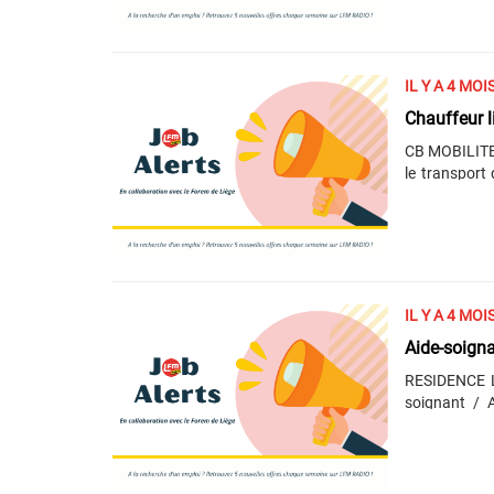
déploiement 
La gestion d
sociales, sa
des organisat
IL Y A 4 MOI
sociale / dév
Chauffeur 
CB MOBILITE
le transport 
effectuez d
passagers + 
médicale son
(niveau B2-a
postuler, en
IL Y A 4 MOI
Aide-soigna
RESIDENCE L
soignant / 
responsabili
et surveiller
ci. Vous possédez le diplôme de l’enseignement secondaire professionnel
7ème année (