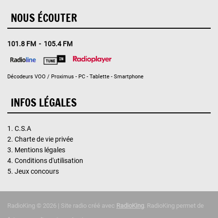
NOUS ÉCOUTER
101.8 FM - 105.4 FM
Décodeurs VOO / Proximus - PC - Tablette - Smartphone
INFOS LÉGALES
1.
C.S.A
2.
Charte de vie privée
3.
Mentions légales
4.
Conditions d'utilisation
5.
Jeux concours
RadioKing © 2026 | Site radio créé avec
RadioKing
. RadioKing permet de