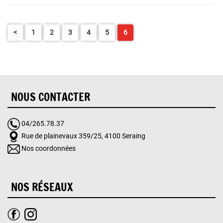
<
1
2
3
4
5
6
NOUS CONTACTER
04/265.78.37
Rue de plainevaux 359/25, 4100 Seraing
Nos coordonnées
NOS RÉSEAUX