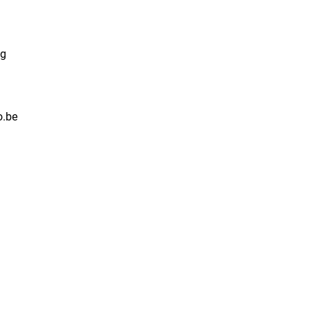
ng
o.be