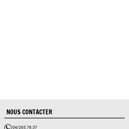
Oups, vous avez
rencontré une erreur.
Il semble que la page que vous recherchez n’existe
plus.
NOUS CONTACTER
04/265.78.37