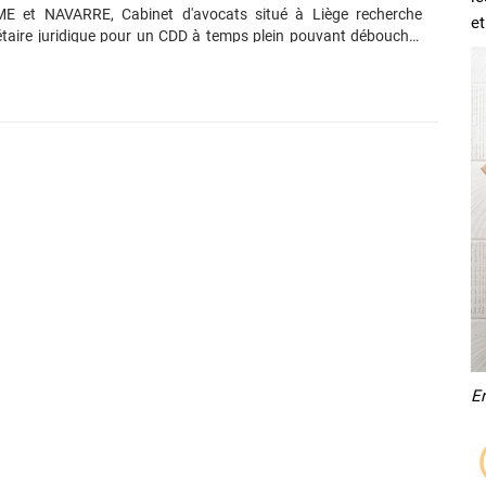
et NAVARRE, Cabinet d'avocats situé à Liège recherche
et
taire juridique pour un CDD à temps plein pouvant déboucher
 Vos tâches seront, entre autre, L’accueil téléphonique et
es communications ; L’accueil des clients lors des rendez-vous ;
phie de lettres, actes de procédure, factures, relevés de frais et
; L’encodage de frais et prestations ;…. Vous avez suivi une
mme secrétaire juridique. Vous avez une expérience entre 2 et 5
ue secrétaire. Une......
E