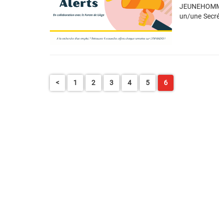
JEUNEHOMME 
un/une Secré
sur un CDI.
orientation d
La dactylogra
prestations 
formation co
ans en tant q
<
1
2
3
4
5
6