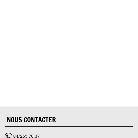
Oups, vous avez
rencontré une erreur.
Il semble que la page que vous recherchez n’existe
plus.
NOUS CONTACTER
04/265.78.37