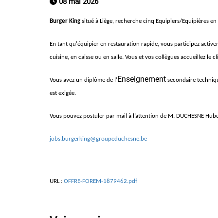
08 mai 2026
Burger King
situé à Liège, recherche cinq Equipiers/Equipières e
En tant qu'équipier en restauration rapide, vous participez activ
cuisine, en caisse ou en salle. Vous et vos collègues accueillez le cl
Enseignement
Vous avez un diplôme de l’
secondaire techniq
est exigée.
Vous pouvez postuler par mail à l’attention de M. DUCHESNE Hube
jobs.burgerking@groupeduchesne.be
URL :
OFFRE-FOREM-1879462.pdf