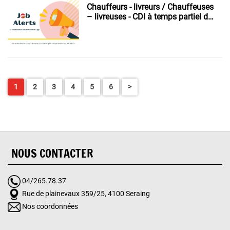
Chauffeurs - livreurs / Chauffeuses
– livreuses - CDI à temps partiel de
20h / SEMAINE qui pourrait évoluer
vers un temps plein.
1
2
3
4
5
6
>
NOUS CONTACTER
04/265.78.37
Rue de plainevaux 359/25, 4100 Seraing
Nos coordonnées